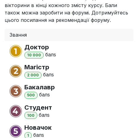
вікторини в кінці кожного змісту курсу. Бали
також можна заробити на форумі. Дотримуйтесь
цього посилання на рекомендації форуму.
Звання
Доктор
бал
s
10 000
Магістр
бал
s
2 000
Бакалавр
бал
s
500
Студент
бал
s
100
Новачок
бал
s
1