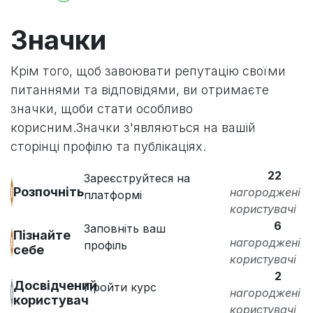
Значки
Крім того, щоб завоювати репутацію своїми
питаннями та відповідями, ви отримаєте
значки, щоби стати особливо
корисним.
Значки з'являються на вашій
сторінці профілю та публікаціях.
22
Зареєструйтеся на
Розпочніть
нагороджені
платформі
користувачі
6
Заповніть ваш
Пізнайте
нагороджені
профіль
себе
користувачі
2
Досвідчений
Пройти курс
нагороджені
користувач
користувачі